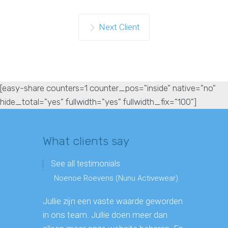
Next Client
[easy-share counters=1 counter_pos="inside" native="no"
hide_total="yes" fullwidth="yes" fullwidth_fix="100"]
What clients say
See all testimonials
Noenoe Roevens (Nunu Activewear)
Edwin (
Jullie zijn een vaste waarde geworden
Jullie maa
in ons team. Jullie doen meer dan
goede site