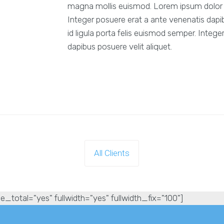
magna mollis euismod. Lorem ipsum dolor si
Integer posuere erat a ante venenatis dapib
id ligula porta felis euismod semper. Integ
dapibus posuere velit aliquet.
All Clients
e_total="yes" fullwidth="yes" fullwidth_fix="100"]