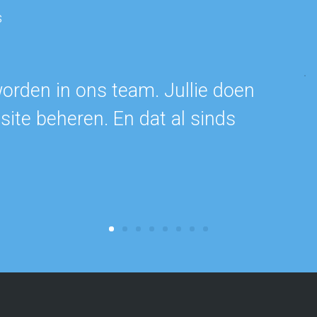
s
worden in ons team. Jullie doen
ite beheren. En dat al sinds