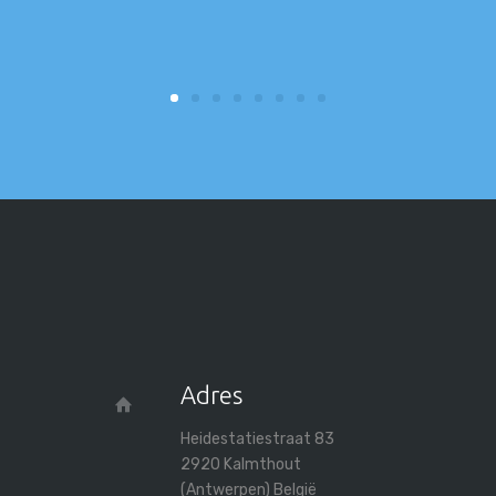
Adres
Heidestatiestraat 83
2920 Kalmthout
(Antwerpen) België