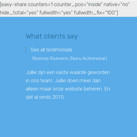
[easy-share counters=1 counter_pos="inside" native="no"
hide_total="yes" fullwidth="yes" fullwidth_fix="100"]
What clients say
See all testimonials
Noenoe Roevens (Nunu Activewear)
Edwin (
Jullie zijn een vaste waarde geworden
Jullie maa
in ons team. Jullie doen meer dan
goede site
alleen maar onze website beheren. En
Nederland
dat al sinds 2015.
ons bedrijf
Belgische 
helemaal v