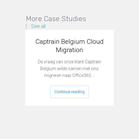
More Case Studies
See all
Captrain Belgium Cloud
Migration
De vraag van onze klant Captrain
Belgium wilde samen met ons
migreren naar Office365.…
Continue reading
L
Reeds ve
infrastr