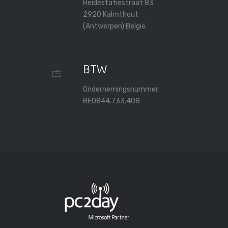
Heidestatiestraat 83
2920 Kalmthout
(Antwerpen) België
BTW
Ondernemingsnummer:
BE0844.733.408