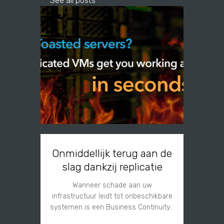
See all posts
Onmiddellijk terug aan de
slag dankzij replicatie
Sinds 25
a
Wanneer schade aan uw
infrastructuur leidt tot onbeschikbare
systemen is een Business Continuity…