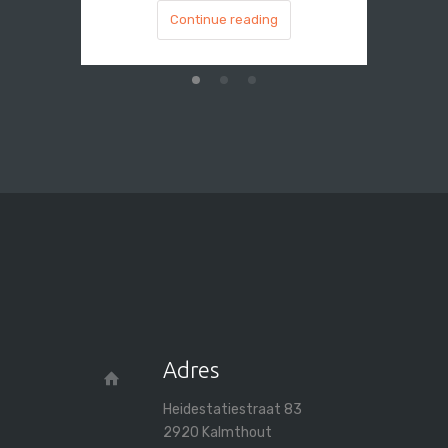
Continue reading
Adres
Heidestatiestraat 83
2920 Kalmthout