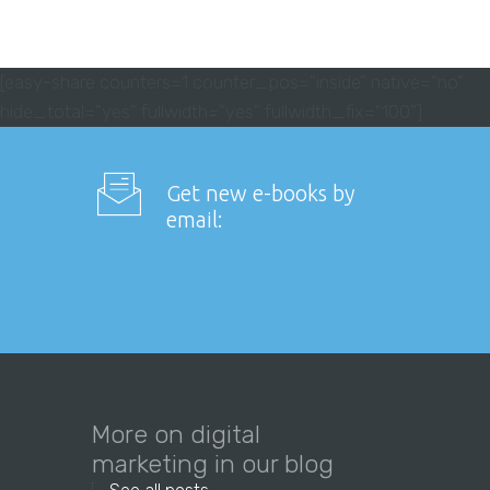
[easy-share counters=1 counter_pos="inside" native="no"
hide_total="yes" fullwidth="yes" fullwidth_fix="100"]
Get new e-books by
email:
More on digital
marketing in our blog