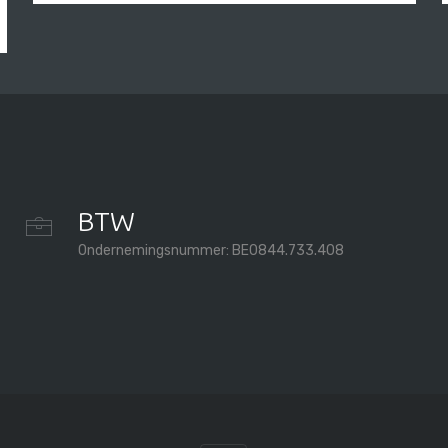
BTW
Ondernemingsnummer: BE0844.733.408