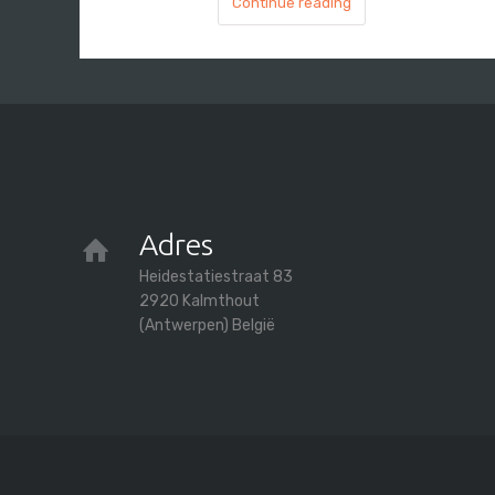
Continue reading
Adres
Heidestatiestraat 83
2920 Kalmthout
(Antwerpen) België