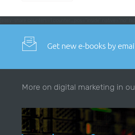
[easy-share counters=1 counter_pos="inside" native="no" hid
Get new e-books by emai
More on digital marketing in ou