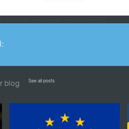
e_total="yes" fullwidth="yes" fullwidth_fix="100"]
l:
See all posts
r blog