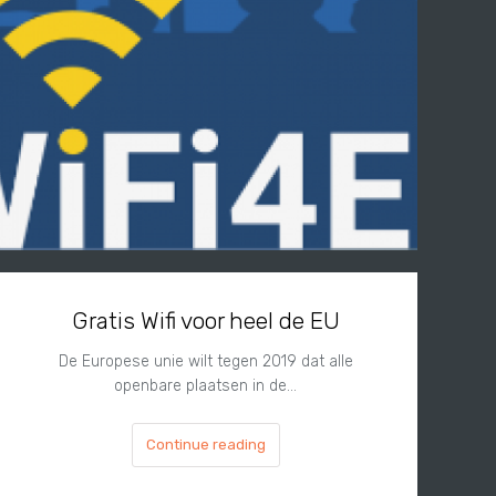
Gratis Wifi voor heel de EU
De Europese unie wilt tegen 2019 dat alle
openbare plaatsen in de…
Continue reading