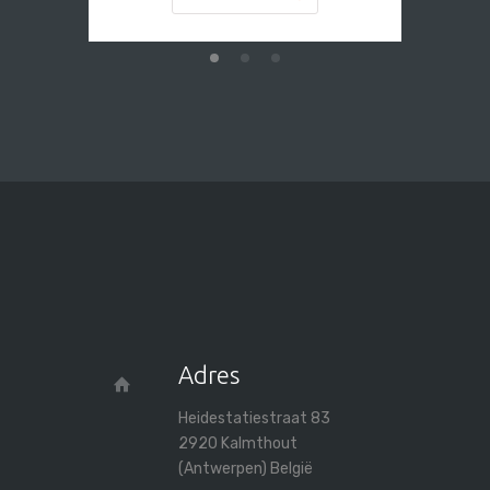
Adres
Heidestatiestraat 83
2920 Kalmthout
(Antwerpen) België