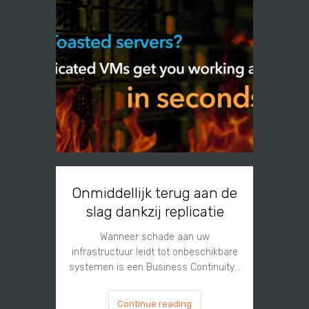
Onmiddellijk terug aan de
slag dankzij replicatie
Sinds 25
a
Wanneer schade aan uw
infrastructuur leidt tot onbeschikbare
systemen is een Business Continuity…
Continue reading