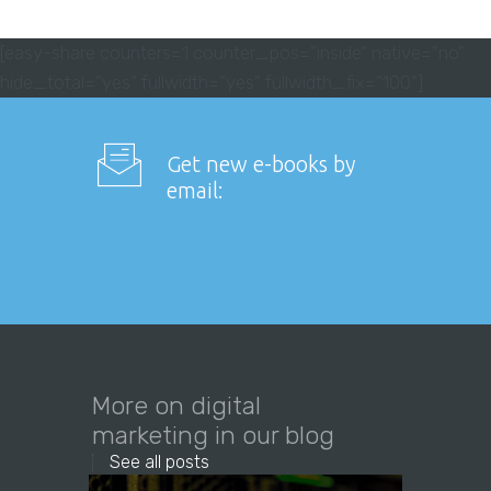
[easy-share counters=1 counter_pos="inside" native="no"
hide_total="yes" fullwidth="yes" fullwidth_fix="100"]
Get new e-books by
email:
More on digital
marketing in our blog
See all posts