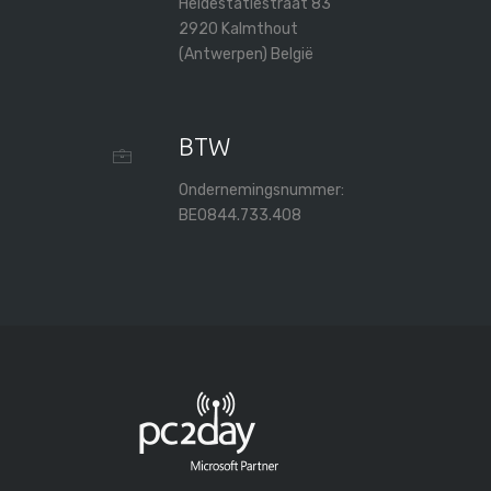
Heidestatiestraat 83
2920 Kalmthout
(Antwerpen) België
BTW
Ondernemingsnummer:
BE0844.733.408