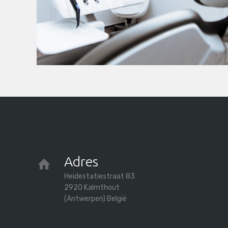
Adres
Heidestatiestraat 83
2920 Kalmthout
(Antwerpen) België