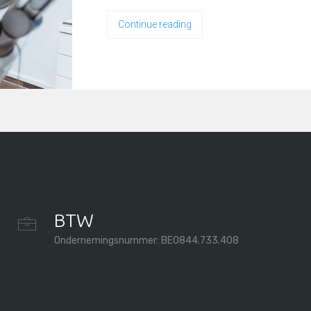
Continue reading
BTW
Ondernemingsnummer: BE0844.733.408